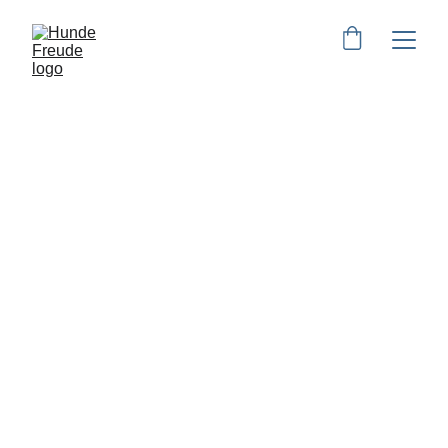
Übungsgruppe -
Familienhunde
 in Eschershausen & 
Einbeck
Gemeinsam wachsen – mit 
Freude, Klarheit & Bindung 🐾